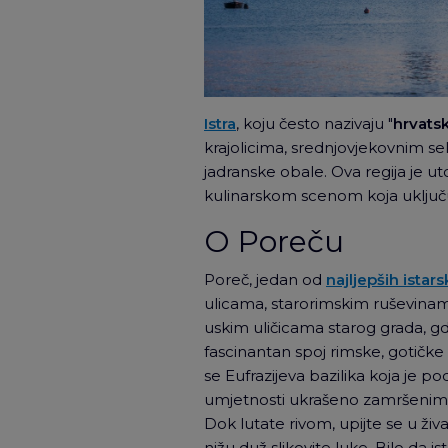
Istra
, koju često nazivaju "
hrvat
krajolicima, srednjovjekovnim se
jadranske obale. Ova regija je uto
kulinarskom scenom koja uključuje
O Poreču
Poreč, jedan od
najljepših istar
ulicama, starorimskim ruševinam
uskim uličicama starog grada, gd
fascinantan spoj rimske, gotičke
se Eufrazijeva bazilika koja je p
umjetnosti ukrašeno zamršenim m
Dok lutate rivom, upijte se u živ
nižu duž slikovite luke. Bilo da i