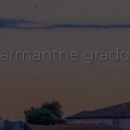
 šarmantne gradov