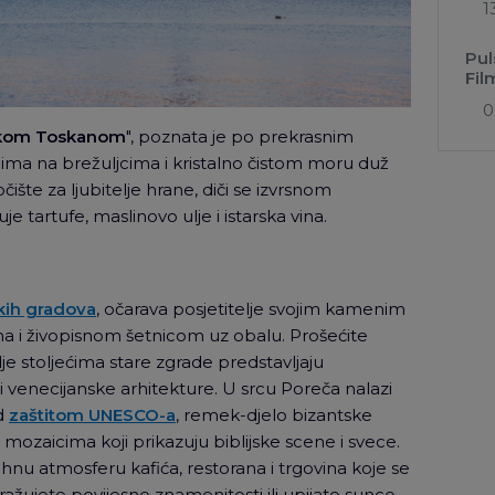
1
Pul
Fil
0
skom Toskanom
", poznata je po prekrasnim
lima na brežuljcima i kristalno čistom moru duž
čište za ljubitelje hrane, diči se izvrsnom
 tartufe, maslinovo ulje i istarska vina.
skih gradova
, očarava posjetitelje svojim kamenim
a i živopisnom šetnicom uz obalu. Prošećite
je stoljećima stare zgrade predstavljaju
 i venecijanske arhitekture. U srcu Poreča nalazi
od
zaštitom UNESCO-a
, remek-djelo bizantske
ozaicima koji prikazuju biblijske scene i svece.
ahnu atmosferu kafića, restorana i trgovina koje se
stražujete povijesne znamenitosti ili upijate sunce