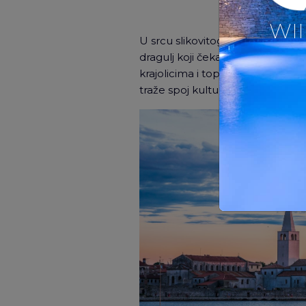
WII
U srcu slikovitog istarskog poluo
dragulj koji čeka da bude otkri
krajolicima i toplim gostoprimst
traže spoj kulture, opuštanja i a