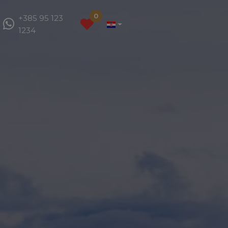
0
+385 95 123
1234