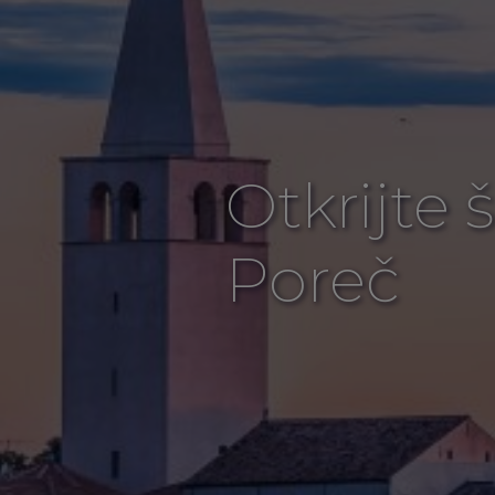
Otkrijte
Poreč