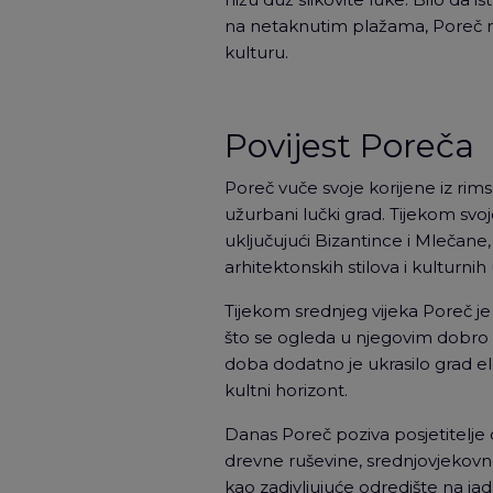
na netaknutim plažama, Poreč n
kulturu.
Povijest Poreča
Poreč vuče svoje korijene iz ri
užurbani lučki grad. Tijekom svoj
uključujući Bizantince i Mlečane, 
arhitektonskih stilova i kulturnih 
Tijekom srednjeg vijeka Poreč j
što se ogleda u njegovim dobro
doba dodatno je ukrasilo grad e
kultni horizont.
Danas Poreč poziva posjetitelje 
drevne ruševine, srednjovjekovne 
kao zadivljujuće odredište na jad