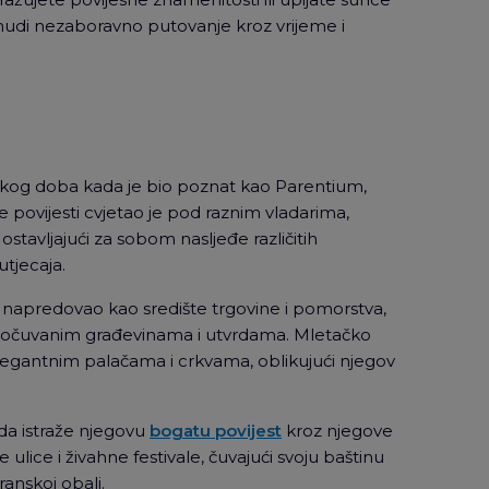
udi nezaboravno putovanje kroz vrijeme i
mskog doba kada je bio poznat kao Parentium,
e povijesti cvjetao je pod raznim vladarima,
ostavljajući za sobom nasljeđe različitih
utjecaja.
e napredovao kao središte trgovine i pomorstva,
 očuvanim građevinama i utvrdama. Mletačko
legantnim palačama i crkvama, oblikujući njegov
da istraže njegovu
bogatu povijest
kroz njegove
ulice i živahne festivale, čuvajući svoju baštinu
ranskoj obali.