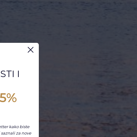
TI I
5%
tter kako biste
i saznali za nove