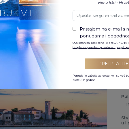
vile u Istri - Hrva
BUK VILE
toka smjestio se očaravajući gradić Poreč, skriveni
N
ven. Sa svojom bogatom poviješću, prekrasnim
Pristajem na e-mail s n
vom, Poreč nudi ugodan bijeg za putnike koji
ponudama i pogodnos
vanture.
5 na
za 
Ova stranica zaštićena je s reCAPTCHA i
Googleova pravila o privatnosti
i
uvjeti 
bor
1
PRETPLATITE
5 s
prij
Ponuda je važeča za goste koji su već b
proteklih godina.
1
Pul
1
Stv
u l