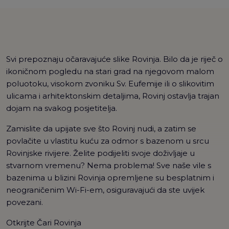
Svi prepoznaju očaravajuće slike Rovinja. Bilo da je riječ o
ikoničnom pogledu na stari grad na njegovom malom
poluotoku, visokom zvoniku Sv. Eufemije ili o slikovitim
ulicama i arhitektonskim detaljima, Rovinj ostavlja trajan
dojam na svakog posjetitelja.
Zamislite da upijate sve što Rovinj nudi, a zatim se
povlačite u vlastitu kuću za odmor s bazenom u srcu
Rovinjske rivijere. Želite podijeliti svoje doživljaje u
stvarnom vremenu? Nema problema! Sve naše vile s
bazenima u blizini Rovinja opremljene su besplatnim i
neograničenim Wi-Fi-em, osiguravajući da ste uvijek
povezani.
Otkrijte Čari Rovinja