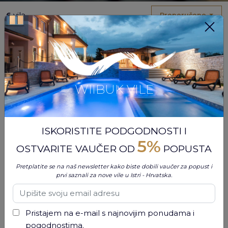
6
vila
Preporučeno
WIIBUK VILE
ISKORISTITE PODGODNOSTI I
5%
OSTVARITE VAUČER OD
POPUSTA
Pretplatite se na naš newsletter kako biste dobili vaučer za popust i
ROVINJ, HRVATSKA
5.0
prvi saznali za nove vile u Istri - Hrvatska.
Max. gostiju:
8
5 recenzija
Prekrasna vila sa bazenom, 3 spavaće sobe, 2 kupaonice, max 7 + 1 osoba, privatni parking, besplatni WiFi, 3 km od plaže
€ 1.277
Od
/ tjedan
Pristajem na e-mail s najnovijim ponudama i
pogodnostima.