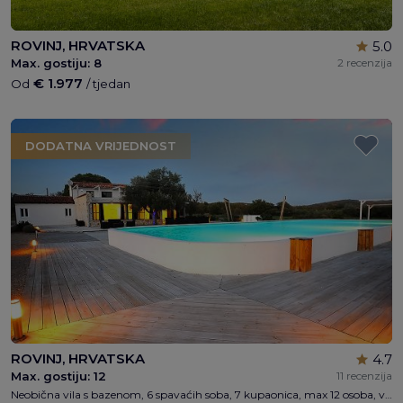
ROVINJ, HRVATSKA
5.0
Max. gostiju:
8
2 recenzija
€ 1.977
Od
/ tjedan
DODATNA VRIJEDNOST
ROVINJ, HRVATSKA
4.7
Max. gostiju:
12
11 recenzija
Neobična vila s bazenom, 6 spavaćih soba, 7 kupaonica, max 12 osoba, veliki bazen 250 m2, privatni parking, dječje igralište, odbojka, besplatni WI-FI, 300m od plaže, 5 min. iz centra Rovinja automobilom