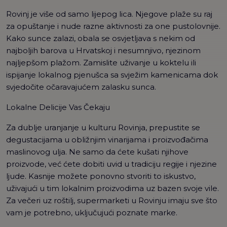
Rovinj je više od samo lijepog lica. Njegove plaže su raj
za opuštanje i nude razne aktivnosti za one pustolovnije.
Kako sunce zalazi, obala se osvjetljava s nekim od
najboljih barova u Hrvatskoj i nesumnjivo, njezinom
najljepšom plažom. Zamislite uživanje u koktelu ili
ispijanje lokalnog pjenušca sa svježim kamenicama dok
svjedočite očaravajućem zalasku sunca.
Lokalne Delicije Vas Čekaju
Za dublje uranjanje u kulturu Rovinja, prepustite se
degustacijama u obližnjim vinarijama i proizvođačima
maslinovog ulja. Ne samo da ćete kušati njihove
proizvode, već ćete dobiti uvid u tradiciju regije i njezine
ljude. Kasnije možete ponovno stvoriti to iskustvo,
uživajući u tim lokalnim proizvodima uz bazen svoje vile.
Za večeri uz roštilj, supermarketi u Rovinju imaju sve što
vam je potrebno, uključujući poznate marke.