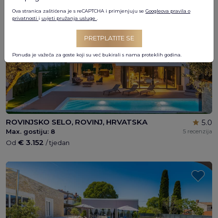
Ova stranica zaštićena je s reCAPTCHA i primjenjuju se
Googleova pravila o
privatnosti
i
uvjeti pružanja usluge
.
PRETPLATITE SE
Ponuda je važeča za goste koji su već bukirali s nama proteklih godina.
ROVINJSKO SELO, ROVINJ, HRVATSKA
5.0
Max. gostiju:
8
5 recenzija
€ 3.152
Od
/ tjedan