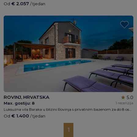
€ 2.057
Od
/ tjedan
ROVINJ, HRVATSKA
5.0
Max. gostiju:
8
1 recenzija
Luksuzna vila Baraka u blizini Rovinja s privatnim bazenom za do 8 osoba, besplatnim bežičnim pristupom internetu i privatnim parkingom, 15km od mora
€ 1.400
Od
/ tjedan
1