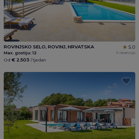
ROVINJSKO SELO, ROVINJ, HRVATSKA
5.0
Max. gostiju:
12
9 recenzija
€ 2.503
Od
/ tjedan