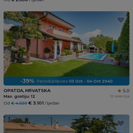
-39%
Periodi popusta
03 Oct - 04 Oct 2040
OPATIJA, HRVATSKA
5.0
Max. gostiju:
12
12 recenzija
€ 3.101
Od
€ 4.020
/ tjedan