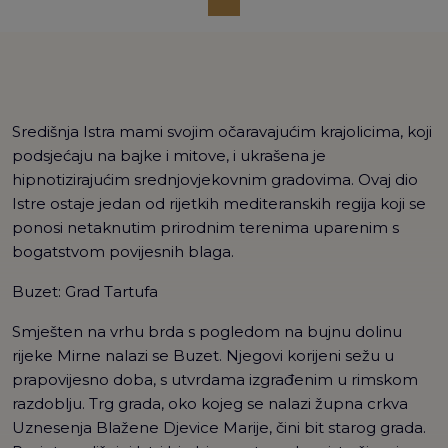
Središnja Istra mami svojim očaravajućim krajolicima, koji
podsjećaju na bajke i mitove, i ukrašena je
hipnotizirajućim srednjovjekovnim gradovima. Ovaj dio
Istre ostaje jedan od rijetkih mediteranskih regija koji se
ponosi netaknutim prirodnim terenima uparenim s
bogatstvom povijesnih blaga.
Buzet: Grad Tartufa
Smješten na vrhu brda s pogledom na bujnu dolinu
rijeke Mirne nalazi se Buzet. Njegovi korijeni sežu u
prapovijesno doba, s utvrdama izgrađenim u rimskom
razdoblju. Trg grada, oko kojeg se nalazi župna crkva
Uznesenja Blažene Djevice Marije, čini bit starog grada.