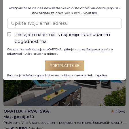
PUNAT, OTOK KRK, HRVATSKA
5.0
Pretplatite se na naš newsletter kako biste dobili vaučer za popust i
Max. gostiju:
12
2 recenzija
prvi saznali za nove vile u Istri - Hrvatska.
Luksuzna vila Punat s privatnim bazenom, 6 spavaćih soba - svaka s 8 kupaonica, dnevni boravak, kuhinja s blagovaonom, samo 60m od plaže
€ 3.565
Od
/ tjedan
Pristajem na e-mail s najnovijim ponudama i
pogodnostima.
DODATNA VRIJEDNOST
Ova stranica zaštićena je s reCAPTCHA i primjenjuju se
Googleova pravila o
privatnosti
i
uvjeti pružanja usluge
.
PRETPLATITE SE
Ponuda je važeča za goste koji su već bukirali s nama proteklih godina.
OPATIJA, HRVATSKA
Novo
Max. gostiju:
10
Prekrasna Villa Vista s bazenom i pogledom na more, 5 spavaćih soba, 5 kupaonica, max 10 osoba, parking , wifi, 6km od plaže
€ 2.530
Od
/ tjedan