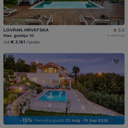
LOVRAN, HRVATSKA
5.0
Max. gostiju:
10
4 recenzija
€ 3.161
Od
/ tjedan
-15%
Periodi popusta
22 Aug - 19 Sep 2026