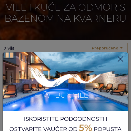
VILE I KUĆE ZA ODMOR S
BAZENOM NA KVARNERU
7
vila
Preporučeno
DODATNA VRIJEDNOST
WIIBUK VILE
ISKORISTITE PODGODNOSTI I
5%
OSTVARITE VAUČER OD
POPUSTA