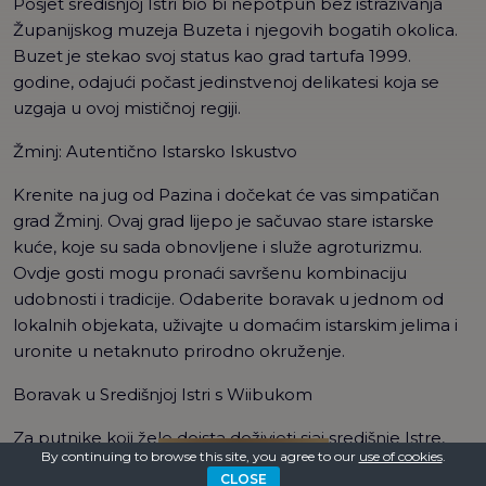
Posjet središnjoj Istri bio bi nepotpun bez istraživanja
Županijskog muzeja Buzeta i njegovih bogatih okolica.
Buzet je stekao svoj status kao grad tartufa 1999.
godine, odajući počast jedinstvenoj delikatesi koja se
uzgaja u ovoj mističnoj regiji.
Žminj: Autentično Istarsko Iskustvo
Krenite na jug od Pazina i dočekat će vas simpatičan
grad Žminj. Ovaj grad lijepo je sačuvao stare istarske
kuće, koje su sada obnovljene i služe agroturizmu.
Ovdje gosti mogu pronaći savršenu kombinaciju
udobnosti i tradicije. Odaberite boravak u jednom od
lokalnih objekata, uživajte u domaćim istarskim jelima i
uronite u netaknuto prirodno okruženje.
Boravak u Središnjoj Istri s Wiibukom
Za putnike koji žele doista doživjeti sjaj središnje Istre,
By continuing to browse this site, you agree to our
use of cookies
.
PRONAĐI VILU
boravak u jednoj od Wiibukovih vila ili kuća za odmor s
CLOSE