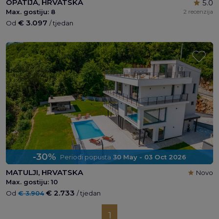
OPATIJA, HRVATSKA
5.0
Max. gostiju:
8
2 recenzija
€ 3.097
Od
/ tjedan
-30%
Periodi popusta
30 May - 03 Oct 2026
MATULJI, HRVATSKA
Novo
Max. gostiju:
10
€ 2.733
Od
€ 3.904
/ tjedan
1