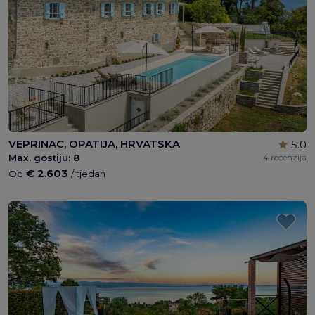
VEPRINAC, OPATIJA, HRVATSKA
5.0
Max. gostiju:
8
4 recenzija
€ 2.603
Od
/ tjedan