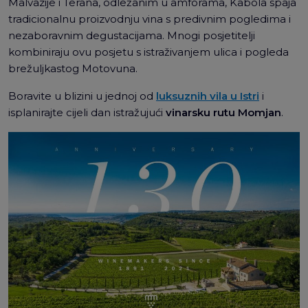
Malvazije i Terana, odležanim u amforama, Kabola spaja
tradicionalnu proizvodnju vina s predivnim pogledima i
nezaboravnim degustacijama. Mnogi posjetitelji
kombiniraju ovu posjetu s istraživanjem ulica i pogleda
brežuljkastog Motovuna.
Boravite u blizini u jednoj od
luksuznih vila u Istri
i
isplanirajte cijeli dan istražujući
vinarsku rutu Momjan
.