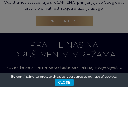
Ova stranica zaštićena je s reCAPTCHA i primjenjuju se
Googleova
pravila o privatnosti
i
uvjeti pružanja usluge
.
PRETPLATITE SE
PRATITE NAS NA
DRUŠTVENIM MREŽAMA
Povežite se s nama kako biste saznali najnovije vijesti o
smještaju na facebooku, instagramu ili youtubeu
By continuing to browse this site, you agree to our
use of cookies
.
CLOSE
INFO
O nama