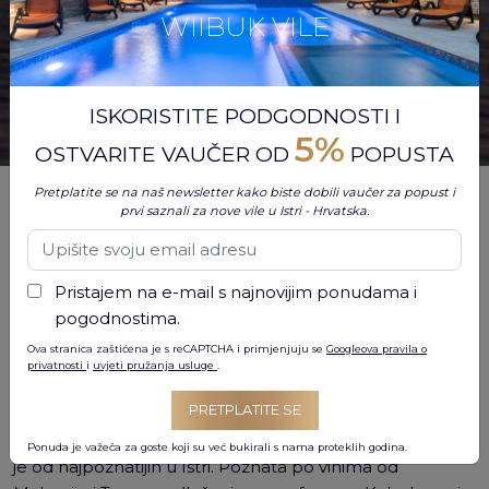
WIIBUK VILE
ISKORISTITE PODGODNOSTI I
5%
OSTVARITE VAUČER OD
POPUSTA
Pretplatite se na naš newsletter kako biste dobili vaučer za popust i
Kada rezervirate
luksuzne vile u Istri
, Hrvatska
, ne birate
prvi saznali za nove vile u Istri - Hrvatska.
samo prekrasno mjesto za boravak — već se smještate
u srce jedne od najpoznatijih vinskih regija Hrvatske.
Istrski vinogradi, srednjovjekovni brežuljkasti gradovi
Pristajem na e-mail s najnovijim ponudama i
poput
Motovuna
i primorski dragulji poput
Rovinja
, čine
pogodnostima.
ovo savršenom destinacijom za nezaboravne
vinske
ture Istra
Ova stranica zaštićena je s reCAPTCHA i primjenjuju se
, uz opuštanje u vašoj
vili s bazenom
Googleova pravila o
.
privatnosti
i
uvjeti pružanja usluge
.
Vinarija Kabola
– Vinogorje Momjan
PRETPLATITE SE
Smještena u blizini sela Momjan,
Vinarija Kabola
jedna
Ponuda je važeča za goste koji su već bukirali s nama proteklih godina.
je od najpoznatijih u Istri. Poznata po vinima od