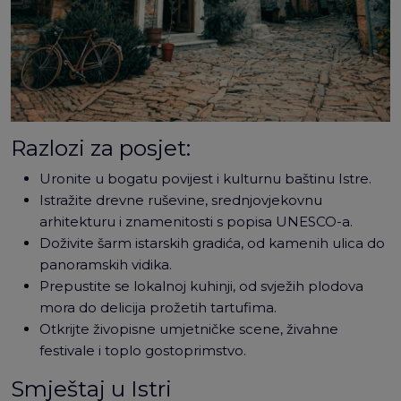
Razlozi za posjet:
Uronite u bogatu povijest i kulturnu baštinu Istre.
Istražite drevne ruševine, srednjovjekovnu
arhitekturu i znamenitosti s popisa UNESCO-a.
Doživite šarm istarskih gradića, od kamenih ulica do
panoramskih vidika.
Prepustite se lokalnoj kuhinji, od svježih plodova
mora do delicija prožetih tartufima.
Otkrijte živopisne umjetničke scene, živahne
festivale i toplo gostoprimstvo.
Smještaj u Istri