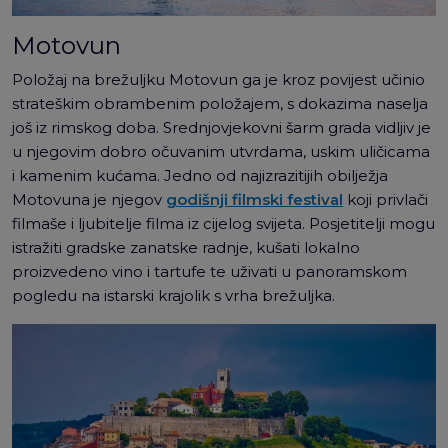
Motovun
Položaj na brežuljku Motovun ga je kroz povijest učinio
strateškim obrambenim položajem, s dokazima naselja
još iz rimskog doba. Srednjovjekovni šarm grada vidljiv je
u njegovim dobro očuvanim utvrdama, uskim uličicama
i kamenim kućama. Jedno od najizrazitijih obilježja
Motovuna je njegov
godišnji filmski festival
koji privlači
filmaše i ljubitelje filma iz cijelog svijeta. Posjetitelji mogu
istražiti gradske zanatske radnje, kušati lokalno
proizvedeno vino i tartufe te uživati ​​u panoramskom
pogledu na istarski krajolik s vrha brežuljka.