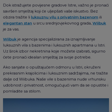
Dok istražujete povijesne gradove Istre, važno je pronaći
savršen smještaj koji će uljepšati vaše iskustvo. Bez
obzira tražite li
luksuznu vilu s privatnim bazenom
ili
elegantan stan
u srcu srednjovjekovnog grada,
Wiibuk
je za vas.
Wiibuk
je agencija specijalizirana za iznajmljivanje
luksuznih vila s bazenima i luksuznih apartmana u Istri.
Uz širok izbor nekretnina koje možete izabrati, sigurno
ćete pronaći idealan smještaj za svoje potrebe.
Ako sanjate o opuštajućem odmoru u Istri, okruženi
prekrasnim krajolicima i luksuznim sadržajima, ne tražite
dalje od Wiibuka. Naše vile s bazenima nude vrhunsku
udobnost i privatnost, omogućujući vam da se opustite i
pomladite sa stilom.