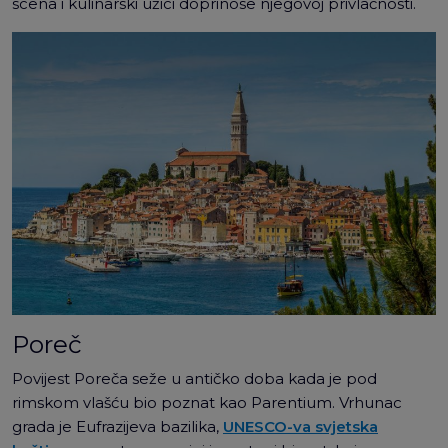
scena i kulinarski užici doprinose njegovoj privlačnosti.
Poreč
Povijest Poreča seže u antičko doba kada je pod
rimskom vlašću bio poznat kao Parentium. Vrhunac
grada je Eufrazijeva bazilika,
UNESCO-va svjetska