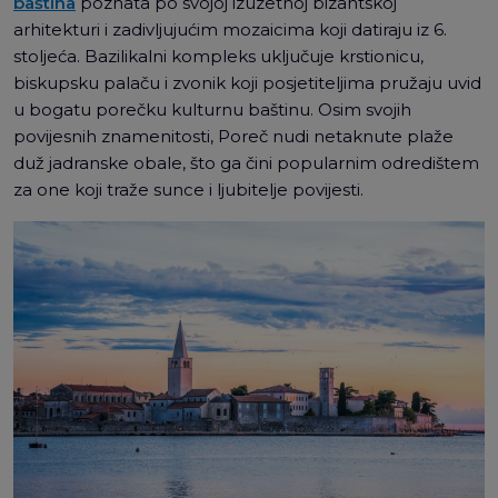
baština
poznata po svojoj izuzetnoj bizantskoj
arhitekturi i zadivljujućim mozaicima koji datiraju iz 6.
stoljeća. Bazilikalni kompleks uključuje krstionicu,
biskupsku palaču i zvonik koji posjetiteljima pružaju uvid
u bogatu porečku kulturnu baštinu. Osim svojih
povijesnih znamenitosti, Poreč nudi netaknute plaže
duž jadranske obale, što ga čini popularnim odredištem
za one koji traže sunce i ljubitelje povijesti.