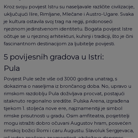
Kroz svoju povijest Istru su naseljavale različite civilizacije,
uključujući Ilire, Rimljane, Mlečane i Austro-Ugare. Svaka
je kultura ostavila svoj trag na regiji, pridonoseći
njezinom jedinstvenom identitetu. Bogata povijest Istre
očituje se u njezinoj arhitekturi, kuhinji i tradiciji, što je čini
fascinantnom destinacijom za ljubitelje povijesti.
5 povijesnih gradova u Istri:
Pula
Povijest Pule seže više od 3000 godina unatrag, s
dokazima o naseljima iz brončanog doba. No, upravo u
rimskom razdoblju Pula doživljava procvat, postajući
istaknuto regionalno središte. Pulska Arena, izgrađena
tijekom 1. stoljeća nove ere, najznamenitiji je simbol
rimske prisutnosti u gradu. Osim amfiteatra, posjetitelji
mogu istražiti dobro očuvani Augustov hram, posvećen
rimskoj božici Romi i caru Augustu. Slavoluk Sergijevaca,
još jedna značajna znamenitost, obilježava doprinos