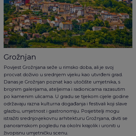
Grožnjan
Povijest Grožnjana seže u rimsko doba, ali je svoj
procvat doživio u srednjem vijeku kao utvrđeni grad.
Danas je Grožnjan poznat kao utočište umjetnika, s
brojnim galerijama, ateljeima i radionicama razasutim
po kamenim ulicama. U gradu se tijekom cijele godine
održavaju razna kulturna događanja i festivali koji slave
glazbu, umjetnost i gastronomiju. Posjetitelji mogu
istražiti srednjovjekovnu arhitekturu Grožnjana, diviti se
panoramskom pogledu na okolni krajolik i uroniti u
živopisnu umjetničku scenu.