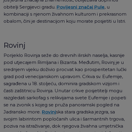
obitelji Sergijevci gradu.
Povijesni značaj Pule
, u
kombinaciji s njenom živahnom kulturom i prekrasnom
obalom, čini je destinacijom koju morate posjetiti u Istri.
Rovinj
Porijeklo Rovinja seže do drevnih ilirskih naselja, kasnije
pod utjecajem Rimljana i Bizanta. Međutim, Rovinj je u
srednjem vijeku doživio procvat kao prosperitetan lučki
grad pod venecijanskom upravom. Crkva sv. Eufemije,
sagrađena u 18. stoljeću, dominira gradskom vizijom i
časti zaštitnicu Rovinja. Unutar crkve posjetitelji mogu
razgledati sarkofag s relikvijama svete Eufemije i popeti
se na zvonik s kojeg se pruža panoramski pogled na
Jadransko more.
Rovinj
ska stara gradska jezgra, sa
svojim labirintom popločanih ulica i šarmantnih trgova,
poziva na istraživanje, dok njegova živahna umjetnička