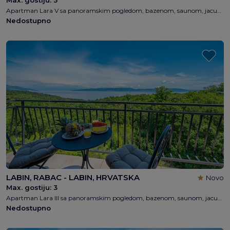
Max. gostiju:
5
Apartman Lara V sa panoramskim pogledom, bazenom, saunom, jacuzzijem, 2 spavaća soba, 1 kupaonica, 4 + 1 osobe, besplatni WI-FI, 1km od plaže
Nedostupno
LABIN, RABAC - LABIN, HRVATSKA
Novo
Max. gostiju:
3
Apartman Lara III sa panoramskim pogledom, bazenom, saunom, jacuzzijem, 1 spavaća soba, 1 kupaonica, 2 + 1 osobe, besplatni WI-FI, 1km od plaže
Nedostupno