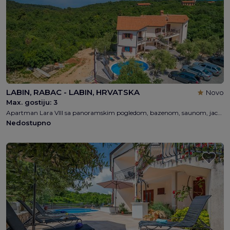
LABIN, RABAC - LABIN, HRVATSKA
Novo
Max. gostiju:
3
Apartman Lara VIII sa panoramskim pogledom, bazenom, saunom, jacuzzijem, 2 spavaća soba, 1 kupaonica, 4 + 1 osobe, besplatni WI-FI, 1km od plaže
Nedostupno