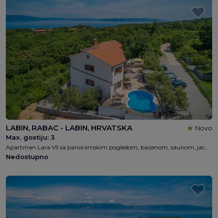
LABIN, RABAC - LABIN, HRVATSKA
Novo
Max. gostiju:
3
Apartman Lara VII sa panoramskim pogledom, bazenom, saunom, jacuzzijem, 2 spavaća soba, 1 kupaonica, 4 + 1 osobe, besplatni WI-FI, 1km od plaže
Nedostupno