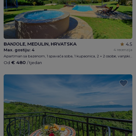
BANJOLE, MEDULIN, HRVATSKA
4.5
Max. gostiju:
4
4 recenzija
Apartman sa bazenom, 1 spavaća soba, 1 kupaonica, 2 + 2 osobe, vanjski whirpool, dječje igralište, besplatni WI-FI, 300m od plaže, 5min. od Pule, 5 min. od Rt.Kamenjak
€ 480
Od
/ tjedan