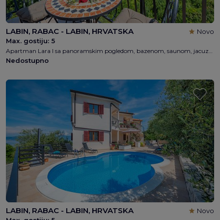
LABIN, RABAC - LABIN, HRVATSKA
Novo
Max. gostiju:
5
Apartman Lara I sa panoramskim pogledom, bazenom, saunom, jacuzzijem, 2 spavaća soba, 1 kupaonica, 4+1 osobe, besplatni WI-FI, 1km od plaže
Nedostupno
LABIN, RABAC - LABIN, HRVATSKA
Novo