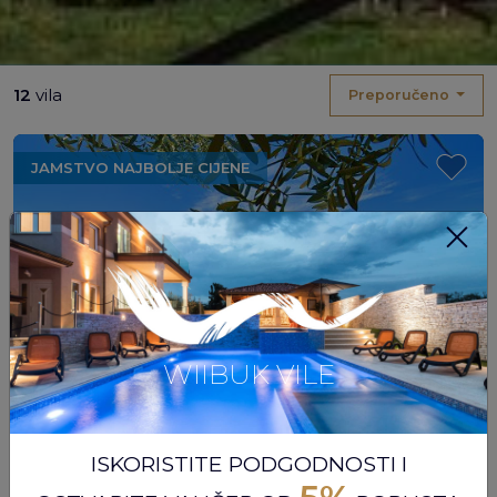
12
vila
Preporučeno
JAMSTVO NAJBOLJE CIJENE
WIIBUK VILE
BANJOLE, MEDULIN, HRVATSKA
Novo
Max. gostiju:
4
ISKORISTITE PODGODNOSTI I
Apartman sa bazenom, 1 spavaća soba, 1 kupaonica, 2 + 2 osobe, vanjski whirpool, dječje igralište, besplatni WI-FI, 300m od plaže, 5min. od Pule, 5 min. od Rt.Kamenjak