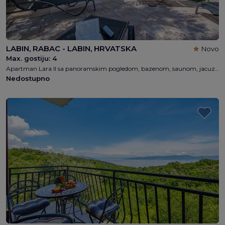
LABIN, RABAC - LABIN, HRVATSKA
Novo
Max. gostiju:
4
Apartman Lara II sa panoramskim pogledom, bazenom, saunom, jacuzzijem, 2 spavaća soba, 1 kupaonica, 4 osobe, besplatni WI-FI, 1km od plaže
Nedostupno