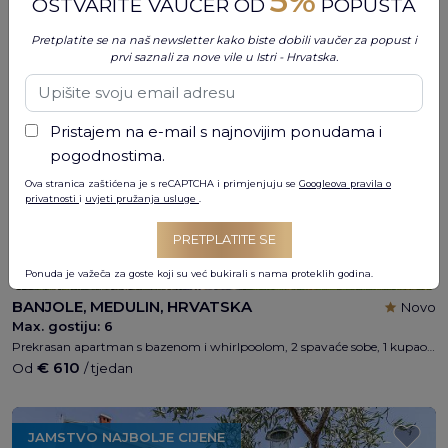
5%
€ 555
OSTVARITE VAUČER OD
POPUSTA
Od
/ tjedan
Pretplatite se na naš newsletter kako biste dobili vaučer za popust i
prvi saznali za nove vile u Istri - Hrvatska.
JAMSTVO NAJBOLJE CIJENE
Pristajem na e-mail s najnovijim ponudama i
pogodnostima.
Ova stranica zaštićena je s reCAPTCHA i primjenjuju se
Googleova pravila o
privatnosti
i
uvjeti pružanja usluge
.
PRETPLATITE SE
Ponuda je važeča za goste koji su već bukirali s nama proteklih godina.
BANJOLE, MEDULIN, HRVATSKA
Novo
Max. gostiju:
6
Prekrasan apartman s bazenom i whirlpoolom, 2 spavaće sobe, 1 kupaonica, max 4 + 2 osobe, pogled na more, parking, dječje igralište, besplatni WI-FI, 300m od plaže, 5min. od Pule, 5 min. iz Medulina
€ 610
Od
/ tjedan
JAMSTVO NAJBOLJE CIJENE