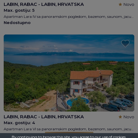
LABIN, RABAC - LABIN, HRVATSKA
Novo
Max. gostiju:
5
Apartman Lara IV sa panoramskim pogledom, bazenom, saunom, jacuzzijem, 2 spavaća soba, 1 kupaonica, 4+1 osobe, besplatni WI-FI, 1km od plaže
Nedostupno
LABIN, RABAC - LABIN, HRVATSKA
Novo
Max. gostiju:
4
Apartman Lara VI sa panoramskim pogledom, bazenom, saunom, jacuzzijem, 2 spavaća soba, 1 kupaonica, 4 osobe, besplatni WI-FI, 1km od plaže
Nedostupno
By continuing to browse this site, you agree to our
use of cookies
.
PRONAĐI VILU