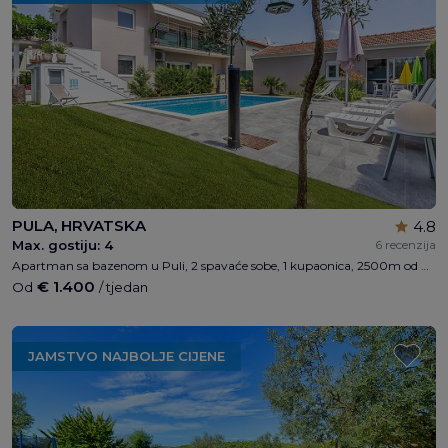
PULA, HRVATSKA
4.8
Max. gostiju:
4
6 recenzija
Apartman sa bazenom u Puli, 2 spavaće sobe, 1 kupaonica, 2500m od plaže, smještaj za 4 osobe, privatni parking, wi-fi.
€ 1.400
Od
/ tjedan
JAMSTVO NAJBOLJE CIJENE