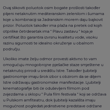
Ovaj slikoviti poluotok osim bogate prošlosti također
plijeni netaknutim mediteranskim zelenilom i šumama
koje u kombinaciji sa Jadranskim morem daju bajkovit
prizor. Poluotok također ima plaža na pretek od kojih
otprilike četrdesetak ima “ Plavu zastavu “ koja je
certifikat što garantira izvrsnu kvalitetu vode, visoku
razinu sigurnosti te idealno okruženje u obalnom
području.
Ukoliko imate želju odmor provesti aktivno to vam
omogućuju mnogobrojne pješačke staze smještene u
netaknutoj prirodi u središtu Istre. Također ljubitelji
gastronomije imaju širok izbor s obzirom da se diljem
Istre održavaju gastronomske manifestacije. Ljubitelji
kinematografije biti će oduševljeni filmom pod
zvijezdama u sklopu “ Pula film festivala “ koji se održava
u Pulskom amfiteatru, dok ljubitelji kazališta imaju
mogućnost pogledati jedinstvene predstave održane