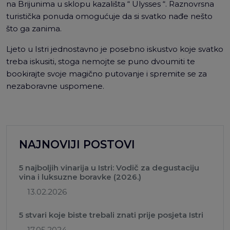
na Brijunima u sklopu kazališta “ Ulysses “. Raznovrsna
turistička ponuda omogućuje da si svatko nađe nešto
što ga zanima.
Ljeto u Istri jednostavno je posebno iskustvo koje svatko
treba iskusiti, stoga nemojte se puno dvoumiti te
bookirajte svoje magično putovanje i spremite se za
nezaboravne uspomene.
NAJNOVIJI POSTOVI
5 najboljih vinarija u Istri: Vodič za degustaciju
vina i luksuzne boravke (2026.)
13.02.2026
5 stvari koje biste trebali znati prije posjeta Istri
17.05.2024