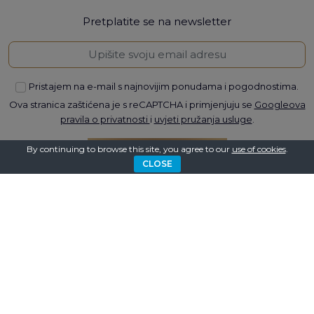
Pretplatite se na newsletter
Pristajem na e-mail s najnovijim ponudama i pogodnostima.
Ova stranica zaštićena je s reCAPTCHA i primjenjuju se
Googleova
pravila o privatnosti
i
uvjeti pružanja usluge
.
By continuing to browse this site, you agree to our
use of cookies
.
PRETPLATITE SE
CLOSE
PRATITE NAS NA
DRUŠTVENIM MREŽAMA
Povežite se s nama kako biste saznali najnovije vijesti o
smještaju na facebooku, instagramu ili youtubeu