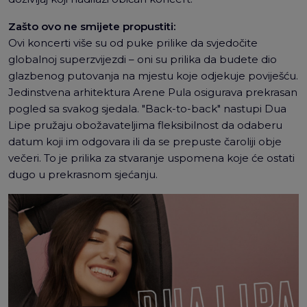
Zašto ovo ne smijete propustiti:
Ovi koncerti više su od puke prilike da svjedočite
globalnoj superzvijezdi – oni su prilika da budete dio
glazbenog putovanja na mjestu koje odjekuje poviješću.
Jedinstvena arhitektura Arene Pula osigurava prekrasan
pogled sa svakog sjedala. "Back-to-back" nastupi Dua
Lipe pružaju obožavateljima fleksibilnost da odaberu
datum koji im odgovara ili da se prepuste čaroliji obje
večeri. To je prilika za stvaranje uspomena koje će ostati
dugo u prekrasnom sjećanju.