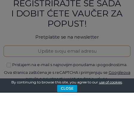
REGISTRIRAJTE SE SADA
I DOBIT ĆETE VAUČER ZA
POPUST!
Pretplatite se na newsletter
Pristajem na e-mail s najnovijim ponudama i pogodnostima.
Ova stranica zaštićena je s reCAPTCHA i primjenjuju se
Googleova
pravila o privatnosti
i
uvjeti pružanja usluge
.
By continuing to browse this site, you agree to our
use of cookies
.
CLOSE
PRETPLATITE SE
PRATITE NAS NA
DRUŠTVENIM MREŽAMA