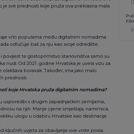
1
io je sve prednosti koje pruža ova prekrasna mala
Pul
Fil
0
staje vrlo popularna među digitalnim nomadima
mada odlučuje baš za nju kao svoje odredište.
 i povijest te gostoprimstvo stanovništva samo su
a nudi. Od 2021. godine Hrvatska je uvela vizu za
e olakšava boravak. Također, ima jako malo
ih prednosti.
osti koje Hrvatska pruža digitalnim nomadima?
u usporedbi s drugim zapadnjačkim zemljama,
 odnosu na njih. Manje cijene smještaja, namirnica,
ju veliku ulogu u odabiru Hrvatske kao destinacije
.
d ključnih uvjeta za obavljanje ove vrste posla.