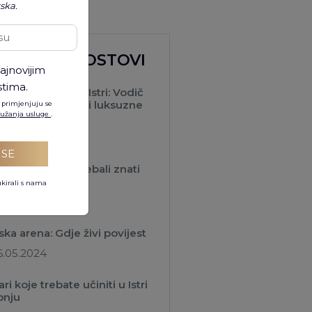
tska.
AJNOVIJI POSTOVI
ajnovijim
tima.
jboljih vinarija u Istri: Vodič
degustaciju vina i luksuzne
 primjenjuju se
pružanja usluge
.
avke (2026.)
3.02.2026
 SE
tvari koje biste trebali znati
e posjeta Istri
ukirali s nama
7.05.2024
ska arena: Gdje živi povijest
6.05.2024
ari koje trebate učiniti u Istri
ipnju