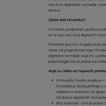
veći broj digitalnih nomada uvid
država.
Zašto baš Hrvatska?
Hrvatska posljednjih godina po
te se sve veći broj digitalnih no
Prirodne ljepote, bogata kultura
neke od pogodnosti koje Hrvatsk
digitalne nomade koja im uvelik
papirologije što je jedna od velik
Koje su neke od najvećih predn
Prihvatljivi životni troškovi
– 
Hrvatska je dosta jeftinija u
odlaska u restoran i sl. igra
od strane digitalnih nomada
Brzi Internet
– ovo je jedan o