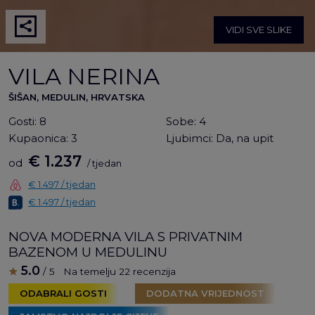
VIDI SVE SLIKE
VILA NERINA
ŠIŠAN, MEDULIN, HRVATSKA
Gosti:
8
Sobe:
4
Kupaonica:
3
Ljubimci:
Da, na upit
€ 1.237
od
/ tjedan
€ 1.497 / tjedan
€ 1.497 / tjedan
NOVA MODERNA VILA S PRIVATNIM
BAZENOM U MEDULINU
5.0
/ 5
Na temelju 22 recenzija
ODABRALI GOSTI
DODATNA VRIJEDNOST