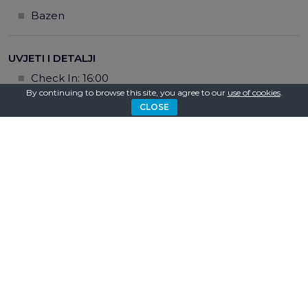
Bazen
UVJETI I DETALJI
Check In: 16:00
By continuing to browse this site, you agree to our
use of cookies
.
Check Out: 10:00
CLOSE
Parking dostupan
U cijenu je uključeno: 7 noći smještaj, početno
čišćenje, praonica rublja (posteljina, ručnici),
održavanje bazena, održavanje vrta, voda, struja,
boravišna pristojba, kotizacija, pristup internetu
KUHINJA
Pribor za jelo
Pećnica
Frižider