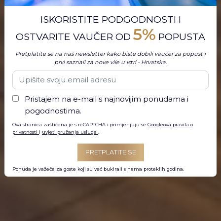
ISKORISTITE PODGODNOSTI I
5%
OSTVARITE VAUČER OD
POPUSTA
Pretplatite se na naš newsletter kako biste dobili vaučer za popust i
prvi saznali za nove vile u Istri - Hrvatska.
Pristajem na e-mail s najnovijim ponudama i
pogodnostima.
Ova stranica zaštićena je s reCAPTCHA i primjenjuju se
Googleova pravila o
privatnosti
i
uvjeti pružanja usluge
.
PRETPLATITE SE
Ponuda je važeča za goste koji su već bukirali s nama proteklih godina.