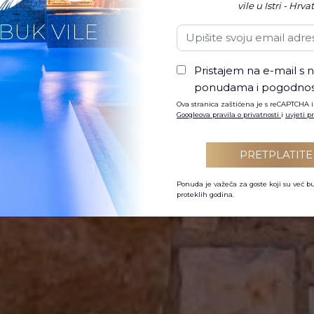
vile u Istri - Hrva
BUK VILE
Pristajem na e-mail s n
ponudama i pogodnos
Ova stranica zaštićena je s reCAPTCHA i
Googleova pravila o privatnosti
i
uvjeti 
PRETPLATITE
Ponuda je važeča za goste koji su već b
proteklih godina.