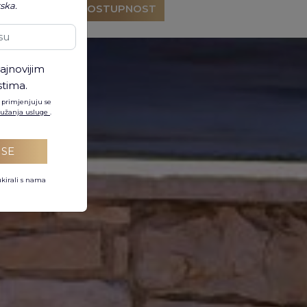
tska.
PROVJERI DOSTUPNOST
ajnovijim
tima.
 primjenjuju se
pružanja usluge
.
 SE
ukirali s nama