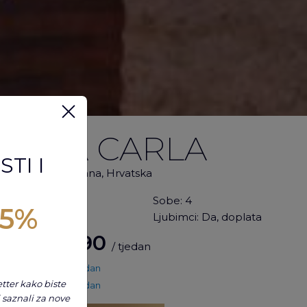
VILA CARLA
TI I
Cokuni, Marčana, Hrvatska
Gosti:
8
Sobe:
4
5%
Kupaonica:
2
Ljubimci:
Da, doplata
€ 1.190
Od
/ tjedan
€ 1.428 / tjedan
tter kako biste
€ 1.428 / tjedan
i saznali za nove