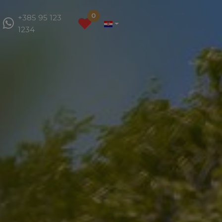
0
+385 95 123
1234