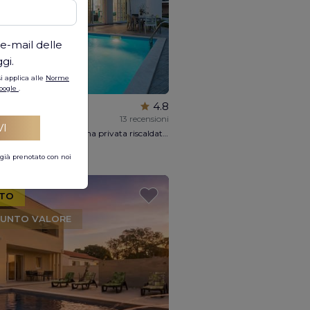
 e-mail delle
gi.
i applica alle
Norme
Google
.
INO, CROAZIA
4.8
piti:
10
13 recensioni
VI
Villa moderna di lusso con piscina privata riscaldata a Medulin, 4 camere, 3 bagni, max 8 + 2 ospiti, parcheggio privato, ping pong, WI-FI gratuito, a 900 metri dalla spiaggia, vista mare.
.341
/ settimana
o già prenotato con noi
LTO
IUNTO VALORE