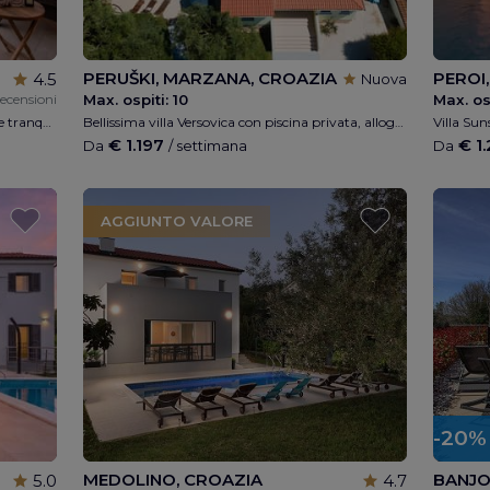
PERUŠKI, MARZANA, CROAZIA
PEROI
4.5
Nuova
recensioni
Max. ospiti:
10
Max. os
Bella villa di lusso Katarina in una posizione tranquilla con vista sul mare a Medulin, 6 camere da letto, 6 bagni, parcheggio privato, parco giochi per bambini, ping pong, WI-FI gratuito, barbecue, piscina privata riscaldata, a 300 metri dal mare
Bellissima villa Versovica con piscina privata, alloggio per un massimo di 10 persone, 5 camere da letto, 3,5 bagni, parcheggio privato, wi-fi, vicino alla spiaggia, vista mare dalla terrazza
€ 1.197
€ 1
Da
/ settimana
Da
AGGIUNTO VALORE
-20%
MEDOLINO, CROAZIA
BANJO
5.0
4.7