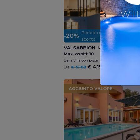
WII
Periodo di
05 Sep - 09
-20%
sconto
2027
VALSABBION, MEDOLINO, C
Max. ospiti:
10
2 
€ 4.150
Da
€ 5.188
/ settimana
AGGIUNTO VALORE