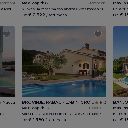
recensioni
Max. ospiti:
8
3 recensioni
Max. os
Nuova villa moderna con piscina riscaldata a Medolino, 4 camere da letto, 4 bagni per massimo 8 ospiti, parcheggio privato, parco giochi per bambini, WIFI gratuito, a 500 m dalla spiaggia, con vista mare.
Nuova villa moderna con piscina e vista mare a Medolino, 4 camere da letto, 4 bagni per massimo 8 ospiti, parcheggio privato, parco giochi per bambini, WIFI gratuito, a 500 m dalla spiaggia, con vista mare.
€ 2.322
€ 1
Da
/ settimana
Da
BROVINJE, RABAC - LABIN, CROAZIA
BANJO
5.0
Nuova
Max. ospiti:
10
1 recensione
Max. os
Villa moderna con piscina e vista mare a Fasana, 4 camere da letto, 4 bagni, 1 wc, parcheggio privato, wi-fi, 500 m dalla spiaggia, 6 km da Pula
Splendida villa con piscina privata e vista mare, 4 camere da letto, 4 bagni, 1 WC max 8 + 2 persone, parcheggio privato, parco giochi per bambini, connessione Wi-Fi, 2 km dalla spiaggia, 5min. da Labin, 10 min. da Rabac
€ 1.380
€ 1
Da
/ settimana
Da