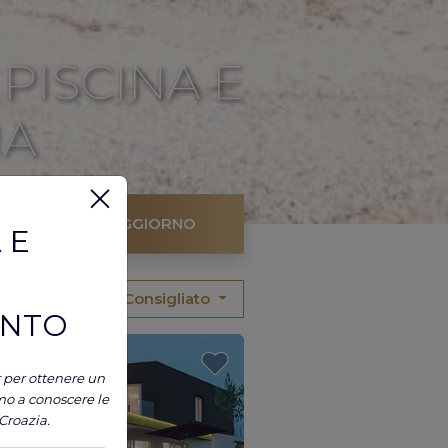
PISCINA E
IA
ROVA IL TUO SOGGIORNO
 E
ORDINA PER:
Consigliato
ONTO
LTO
er per ottenere un
IUNTO VALORE
mo a conoscere le
 Croazia.