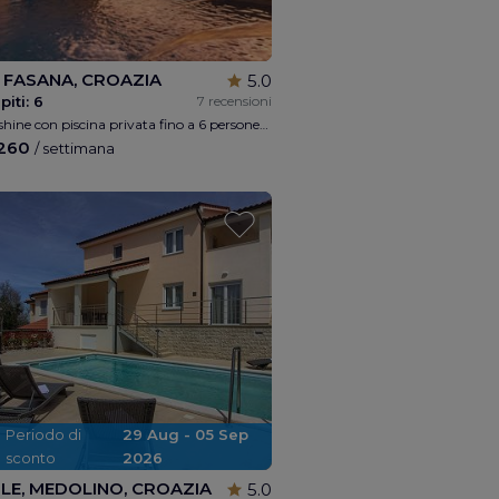
, FASANA, CROAZIA
5.0
piti:
6
7 recensioni
Villa Sunshine con piscina privata fino a 6 persone, idromassaggio esterno, 3 camere, 2 bagni, parcheggio gratuito e internet Wi-Fi, vista mare
.260
/ settimana
Periodo di
29 Aug - 05 Sep
sconto
2026
LE, MEDOLINO, CROAZIA
5.0