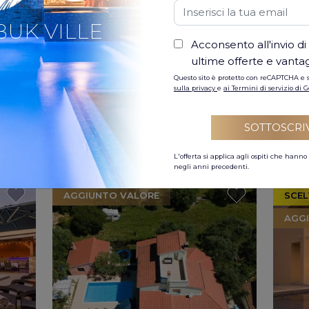
BUK VILLE
Acconsento all'invio di
ultime offerte e vantag
 Jan
Periodo di
01 Aug - 15 Aug
-15%
Questo sito è protetto con reCAPTCHA e s
sconto
2026
sulla privacy
e
ai Termini di servizio di 
ROAZIA
VALSABBION, MEDOLINO, CROAZIA
MEDOL
5.0
5.0
recensioni
Max. ospiti:
12
3 recensioni
Max. os
SOTTOSCRI
Bella villa con piscina e vista mare, 4 camere da letto, 4 bagni, 1 WC, max 8 + 2 persone, parcheggio privato, cucina esterna, WI-FI gratuito, 20 metri dalla spiaggia, 5 min. dal centro di Pula, 25 min. da Rovigno
Villa di lusso con piscina / idromassaggio con vista sul mare, 5 camere da letto, 5 bagni, 1wc, 200 metri dalla spiaggia
€ 2.485
€ 1
Da
/ settimana
Da
L'offerta si applica agli ospiti che hann
negli anni precedenti.
AGGIUNTO VALORE
SCE
AGG