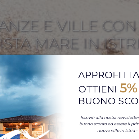
ANZE E VILLE CON 
ISTA MARE IN ISTR
1 ospiti
T
APPROFITTA
5%
OTTIENI
ille
FILTRI
BUONO SC
SCELTO
SCE
Iscriviti alla nostra newslett
AGGIUNTO VALORE
AGG
buono sconto ed essere il pri
nuove ville in Istria -