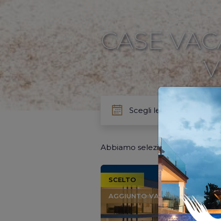
CASE VAC
V
Abbiamo selezionato per te
31
v
SCELTO
AGGIUNTO VALORE