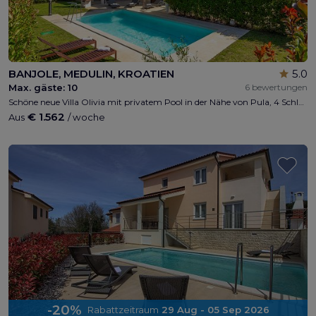
BANJOLE, MEDULIN, KROATIEN
5.0
Max. gäste:
10
6 bewertungen
Schöne neue Villa Olivia mit privatem Pool in der Nähe von Pula, 4 Schlafzimmer, 4 Bäder, 1 WC max 8 + 2 Personen, Privatparkplatz, Kinderspielplatz, gratis WI-FI, 200m vom Strand, 5min. Von Pula, 10 min. Von Medulin, 5 minuten von Kap Kamenjak
€ 1.562
Aus
/ woche
-20%
Rabattzeitraum
29 Aug - 05 Sep 2026