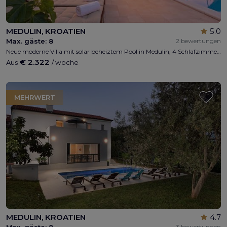
MEDULIN, KROATIEN
5.0
Max. gäste:
8
2 bewertungen
Neue moderne Villa mit solar beheiztem Pool in Medulin, 4 Schlafzimmer, 4 Bäder, bis zu 8 Personen, privater Parkplatz, Kinderspielplatz , kostenloses W-LAN, 500 m vom Strand, Meerblick .
€ 2.322
Aus
/ woche
MEHRWERT
MEDULIN, KROATIEN
4.7
Max. gäste:
8
3 bewertungen