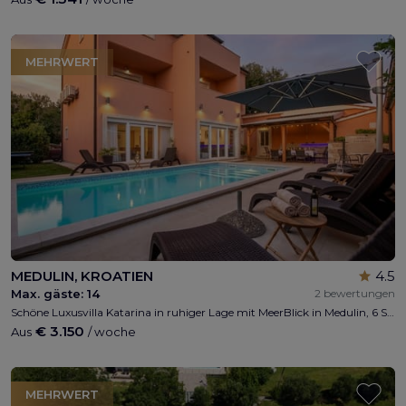
MEHRWERT
MEDULIN, KROATIEN
4.5
Max. gäste:
14
2 bewertungen
Schöne Luxusvilla Katarina in ruhiger Lage mit MeerBlick in Medulin, 6 Schlafzimmer , 6 Bäder, privates Parkplatz, Kinderspielplatz, Tischtennis, kostenloser WI-FI, BBQ, privates beheiztes Pool, 300m von Meer
€ 3.150
Aus
/ woche
MEHRWERT