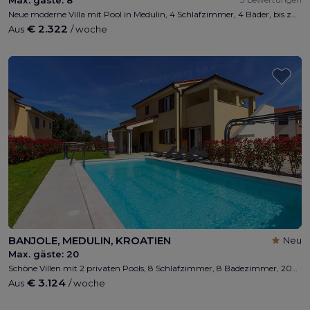
Neue moderne Villa mit Pool in Medulin, 4 Schlafzimmer, 4 Bäder, bis zu 8 Personen, privater Parkplatz, Kinderspielplatz , kostenloses W-LAN, 500 m vom Strand, Meerblick .
€ 2.322
Aus
/ woche
BANJOLE, MEDULIN, KROATIEN
Neu
Max. gäste:
20
Schöne Villen mit 2 privaten Pools, 8 Schlafzimmer, 8 Badezimmer, 200m vom Strand entfernt, max 16 + 4 Personen, Wi-Fi, Grill, privater Parkplatz, Kinderspielplatz, nähe Medulin und Pula
€ 3.124
Aus
/ woche