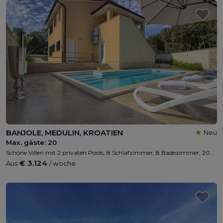
BANJOLE, MEDULIN, KROATIEN
Neu
Max. gäste:
20
Schöne Villen mit 2 privaten Pools, 8 Schlafzimmer, 8 Badezimmer, 200m vom Strand entfernt, max 16 + 4 Personen, Wi-Fi, Grill, privater Parkplatz, Kinderspielplatz, nähe Medulin und Pula
€ 3.124
Aus
/ woche