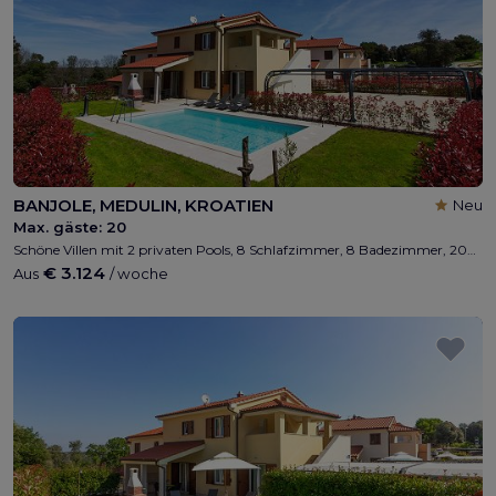
BANJOLE, MEDULIN, KROATIEN
Neu
Max. gäste:
20
Schöne Villen mit 2 privaten Pools, 8 Schlafzimmer, 8 Badezimmer, 200m vom Strand entfernt, max 16 + 4 Personen, Wi-Fi, Grill, privater Parkplatz, Kinderspielplatz, nähe Medulin und Pula
€ 3.124
Aus
/ woche