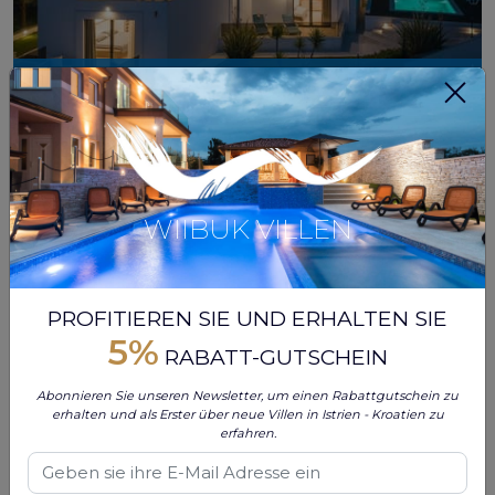
-20%
Rabattzeitraum
05 Sep - 09 Jan 2027
PJESCANA UVALA, MEDULIN, KROATIEN
5.0
Max. gäste:
10
2 bewertungen
Schöne Villa mit Pool und Meerblick, 4 Schlafzimmer, 4 Bäder, 1 WC, max. 8 + 2 Personen, privater Parkplatz, Außenküche, kostenfreies WLAN, 20 m vom Strand entfernt, 5 min. vom Zentrum von Pula, 25 min. von Rovinj
€ 4.150
Aus
€ 5.188
/ woche
WIIBUK VILLEN
GÄSTE-TIPP
MEHRWERT
PROFITIEREN SIE UND ERHALTEN SIE
5%
RABATT-GUTSCHEIN
Abonnieren Sie unseren Newsletter, um einen Rabattgutschein zu
erhalten und als Erster über neue Villen in Istrien - Kroatien zu
erfahren.
-15%
Rabattzeitraum
01 Aug - 15 Aug 2026