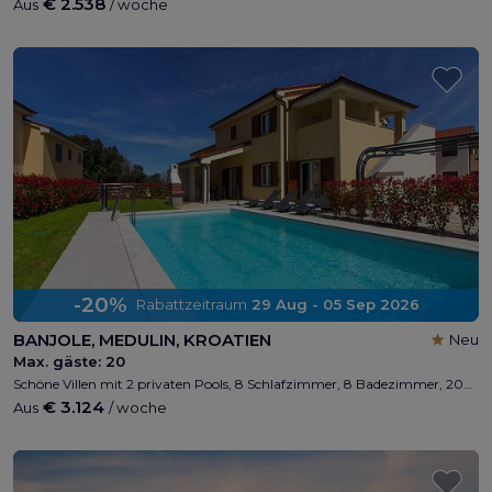
€ 2.538
Aus
/ woche
-20%
Rabattzeitraum
29 Aug - 05 Sep 2026
BANJOLE, MEDULIN, KROATIEN
Neu
Max. gäste:
20
Schöne Villen mit 2 privaten Pools, 8 Schlafzimmer, 8 Badezimmer, 200m vom Strand entfernt, max 16 + 4 Personen, Wi-Fi, Grill, privater Parkplatz, Kinderspielplatz, nähe Medulin und Pula
€ 3.124
Aus
/ woche