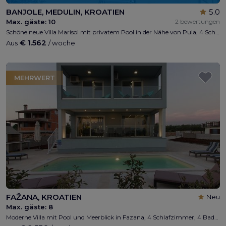
BANJOLE, MEDULIN, KROATIEN
5.0
Max. gäste:
10
2 bewertungen
Schöne neue Villa Marisol mit privatem Pool in der Nähe von Pula, 4 Schlafzimmer, 4 Bäder, 1 WC max 8 + 2 Personen, Privatparkplatz, Kinderspielplatz, gratis WI-FI, 50 m vom Strand, 5min. Von Pula, 10 min. Von Medulin, 5 minuten von Kap Kamenjak
€ 1.562
Aus
/ woche
MEHRWERT
FAŽANA, KROATIEN
Neu
Max. gäste:
8
Moderne Villa mit Pool und Meerblick in Fazana, 4 Schlafzimmer, 4 Badezimmer, 1 WC, privater Parkplatz, Wi-Fi, 500 m zum Strand, 6 km von Pula entfernt