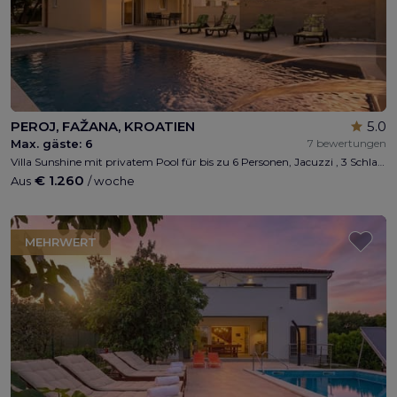
PEROJ, FAŽANA, KROATIEN
5.0
Max. gäste:
6
7 bewertungen
Villa Sunshine mit privatem Pool für bis zu 6 Personen, Jacuzzi , 3 Schlafzimmer, 2 Badezimmer, kostenlose Parkplätze und Wi-Fi-Internet, Meerblick
€ 1.260
Aus
/ woche
MEHRWERT