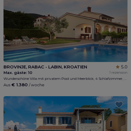
BROVINJE, RABAC - LABIN, KROATIEN
5.0
Max. gäste:
10
1 rezension
Wunderschöne Villa mit privatem Pool und Meerblick, 4 Schlafzimmer, 4 Bäder, 1 WC max 8 + 2 Person, Privatparkplatz, Kinderspielplatz, gratis WI-FI, 2km vom Strand, 5min. Von Labin, 10 min. Von Rabac entfernt
€ 1.380
Aus
/ woche