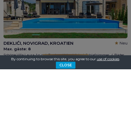
DEKLIĆI, NOVIGRAD, KROATIEN
Neu
Max. gäste:
8
Schöne Villa Laura An mit Pool und Meerblick, 4 Schlafzimmer, 4 Bäder, max 8 Personen, Parkplatz, Kinderspielplatz, WLAN, 3km vom Strand entfernt, in nähe von Novigrad und Poreč
By continuing to browse this site, you agree to our
use of cookies
.
VILLA SUCHEN
€ 1.981
Aus
/ woche
CLOSE