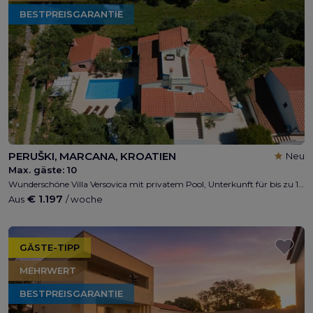
BESTPREISGARANTIE
PERUŠKI, MARCANA, KROATIEN
Neu
Max. gäste:
10
Wunderschöne Villa Versovica mit privatem Pool, Unterkunft für bis zu 10 Personen, 5 Schlafzimmer, 3,5 Badezimmer, privater Parkplatz, WLAN, nahe am Strand, Meerblick von der Terrasse
€ 1.197
Aus
/ woche
GÄSTE-TIPP
MEHRWERT
BESTPREISGARANTIE