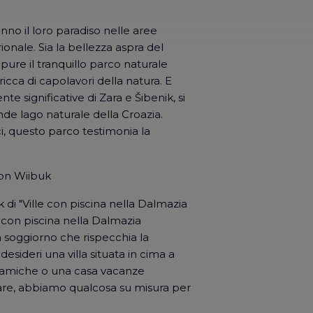
anno il loro paradiso nelle aree
onale. Sia la bellezza aspra del
ure il tranquillo parco naturale
ricca di capolavori della natura. E
nte significative di Zara e Šibenik, si
ande lago naturale della Croazia.
ci, questo parco testimonia la
con Wiibuk
 di "Ville con piscina nella Dalmazia
 con piscina nella Dalmazia
un soggiorno che rispecchia la
esideri una villa situata in cima a
oramiche o una casa vacanze
are, abbiamo qualcosa su misura per