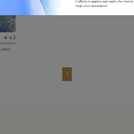
L'offerta si applica agli ospiti che hann
negli anni precedenti.
4.3
recensioni
Romantica villa Bibinje con piscina privata, 500m dal mare, 5 camere da letto, 3 bagni, max 12 persone, sauna, jacuzzi,parcheggio, parco giochi, WI-FI, vicino a Zara
1