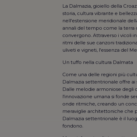
La Dalmazia, gioiello della Croaz
storia, cultura vibrante e bellezz
nell'estensione meridionale del
annali del tempo come la terra 
convergono. Attraverso i vicoli int
ritmi delle sue canzoni tradizional
uliveti e vigneti, l'essenza del 
Un tuffo nella cultura Dalmata
Come una delle regioni più cultu
Dalmazia settentrionale offre ai s
Dalle melodie armoniose degli o
l'innovazione umana si fonde sen
onde ritmiche, creando un conce
meraviglie architettoniche che p
Dalmazia settentrionale è il luo
fondono.