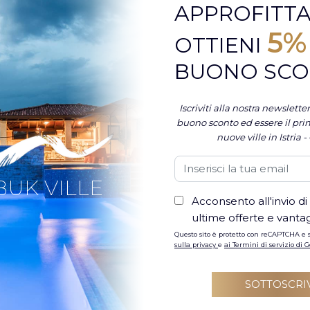
APPROFITTA
1 ospiti
T
5%
OTTIENI
BUONO SC
53909
PAGAMENTO SICURO
Iscriviti alla nostra newslett
ospiti hanno soggiornato
Pagamenti online
buono sconto ed essere il pri
nelle nostre ville
spensierati
nuove ville in Istria -
BUK VILLE
lle
FILTRI
Acconsento all'invio di
ultime offerte e vantag
Questo sito è protetto con reCAPTCHA e s
sulla privacy
e
ai Termini di servizio di 
SOTTOSCRI