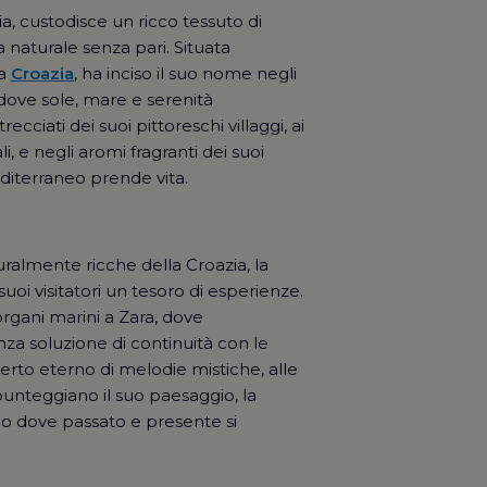
ia, custodisce un ricco tessuto di
a naturale senza pari. Situata
la
Croazia
, ha inciso il suo nome negli
dove sole, mare e serenità
recciati dei suoi pittoreschi villaggi, ai
i, e negli aromi fragranti dei suoi
Mediterraneo prende vita.
ralmente ricche della Croazia, la
uoi visitatori un tesoro di esperienze.
rgani marini a Zara, dove
za soluzione di continuità con le
rto eterno di melodie mistiche, alle
unteggiano il suo paesaggio, la
go dove passato e presente si