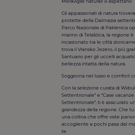
Meraviglie naturali vi aspettano
Gli appassionati di natura trover
protette della Dalmazia settentri
Parco Nazionale di Paklenica opp
marino di Telašćica, la regione è 
incastonato tra le città storicame
trova il Vransko Jezero, il più gr
Santuario per gli uccelli acquati
bellezza intatta della natura.
Soggiorna nel lusso e comfort 
Con la selezione curata di Wiibuk
Settentrionale" e "Case vacanze
Settentrionale", ti è assicurato 
grandezza della regione. Che tu d
una collina che offre viste pan
accogliente a pochi passi dal m
te.