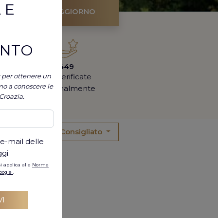
 E
ROVA IL TUO SOGGIORNO
ONTO
449
er per ottenere un
ville verificate
mo a conoscere le
personalmente
 Croazia.
ORDINA PER:
Consigliato
 e-mail delle
gi.
i applica alle
Norme
Google
.
VI