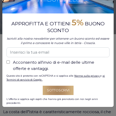
5%
APPROFITTA E OTTIENI
BUONO
SCONTO
Iscriviti alla nostra newsletter per ottenere un buono sconto ed essere
Isole e isolotti magici, bellissime spiagge e baie e altre
il primo a conoscere le nuove ville in Istria - Croazia.
immense bellezze dell"Istria hanno deliziato i visitatori
per molti anni. Ma, a parte tutte le bellezze costiere, il
mondo sottomarino dell"Adriatico nasconde scenari
Acconsento all'invio di e-mail delle ultime
magici che dovresti assolutamente vedere.
offerte e vantaggi.
Durante il vostro soggiorno in Istria, oltre a prendere il
Questo sito è protetto con reCAPTCHA e si applica alle
Norme sulla privacy
e
ai
Termini di servizio di Google
.
sole sulle bellissime spiagge e bere ottimi cocktail nei
bar sulla spiaggia, vi suggeriamo sicuramente di osare
SOTTOSCRIVI
fare immersioni nel bellissimo Adriatico e scoprire il
L'offerta si applica agli ospiti che hanno già prenotato con noi negli anni
magico mondo sottomarino.
precedenti.
La costa dell"Istria è caratteristicamente rocciosa, il che