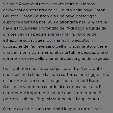
Vicino a Rovigno si trova uno dei relitti più famosi
dell"Adriatico settentrionale: il relitto della nave Baron
Gaustch. Baron Gaustch era una nave passeggeri
austriaca costruita nel 1908 e affondata nel 1914. Ora la
nave si trova nelle profondità dell"Adriatico e funge da
dimora per vari pesci e animali marini, nonché da
attrazione subacquea. Ogni anno il 13 agosto, in
occasione dell"anniversario dell"affondamento, si tiene
una cerimonia commemorativa di tuffi e deposizione di
corone in onore delle vittime di questa grande tragedia.
Per i visitatori che cercano qualcosa di più eccitante
che studiare la flora e la fauna sottomarine, suggeriamo
di fare immersioni con il magnifico relitto del Baron
Gaustch e vedere un ricordo di un"epoca passata. È
certamente importante notare che l"immersione è
possibile solo nell"organizzazione dei diving center.
Oltre a questi, ci sono molti altri luoghi in tutta l"Istria