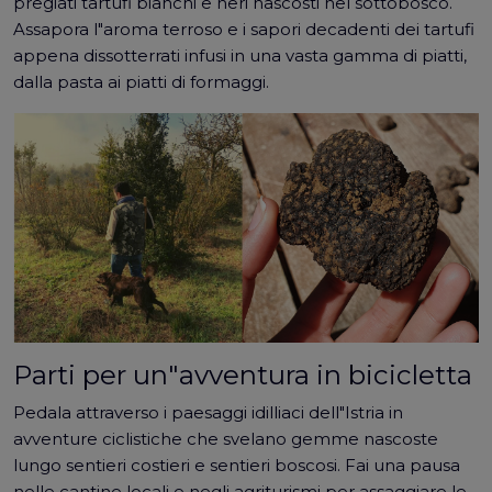
pregiati tartufi bianchi e neri nascosti nel sottobosco.
Assapora l"aroma terroso e i sapori decadenti dei tartufi
appena dissotterrati infusi in una vasta gamma di piatti,
dalla pasta ai piatti di formaggi.
Parti per un"avventura in bicicletta
Pedala attraverso i paesaggi idilliaci dell"Istria in
avventure ciclistiche che svelano gemme nascoste
lungo sentieri costieri e sentieri boscosi. Fai una pausa
nelle cantine locali e negli agriturismi per assaggiare le