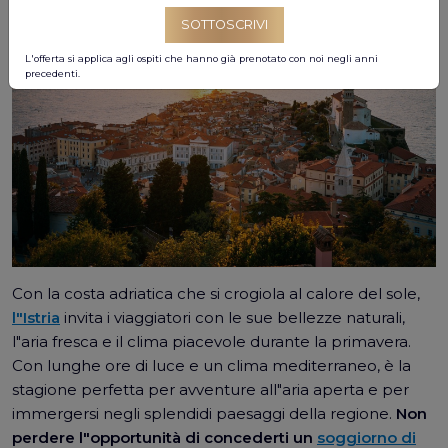
SOTTOSCRIVI
L'offerta si applica agli ospiti che hanno già prenotato con noi negli anni
precedenti.
Con la costa adriatica che si crogiola al calore del sole,
l"Istria
invita i viaggiatori con le sue bellezze naturali,
l"aria fresca e il clima piacevole durante la primavera.
Con lunghe ore di luce e un clima mediterraneo, è la
stagione perfetta per avventure all"aria aperta e per
immergersi negli splendidi paesaggi della regione.
Non
perdere l"opportunità di concederti un
soggiorno di