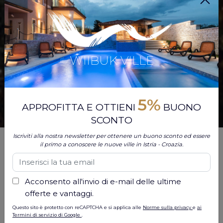
WIIBUK VILLE
5%
APPROFITTA E OTTIENI
BUONO
SCONTO
Iscriviti alla nostra newsletter per ottenere un buono sconto ed essere
Non cercare oltre se stai pensando di visitare
l"Istria
il primo a conoscere le nuove ville in Istria - Croazia.
durante i mesi primaverili. Maggio trasforma questo
gioiello del Mediterraneo in una destinazione
incantevole con le sue giornate calde, sole abbondante
Acconsento all'invio di e-mail delle ultime
e meno folla, rendendolo il momento ideale per
offerte e vantaggi.
esplorare.
Questo sito è protetto con reCAPTCHA e si applica alle
Norme sulla privacy
e
ai
Termini di servizio di Google
.