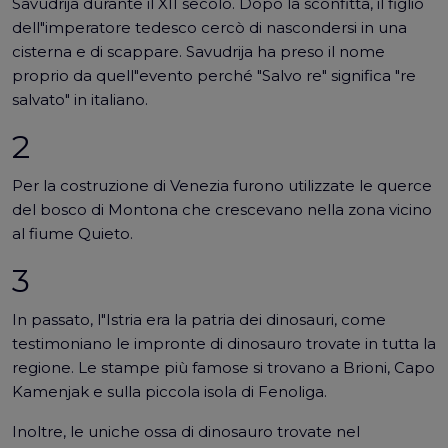
Savudrija durante il XII secolo. Dopo la sconfitta, il figlio
dell"imperatore tedesco cercò di nascondersi in una
cisterna e di scappare. Savudrija ha preso il nome
proprio da quell"evento perché "Salvo re" significa "re
salvato" in italiano.
2
Per la costruzione di Venezia furono utilizzate le querce
del bosco di Montona che crescevano nella zona vicino
al fiume Quieto.
3
In passato, l"Istria era la patria dei dinosauri, come
testimoniano le impronte di dinosauro trovate in tutta la
regione. Le stampe più famose si trovano a Brioni, Capo
Kamenjak e sulla piccola isola di Fenoliga.
Inoltre, le uniche ossa di dinosauro trovate nel