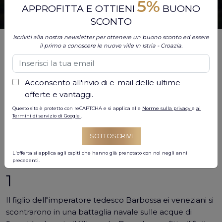
5%
APPROFITTA E OTTIENI
BUONO
SCONTO
Iscriviti alla nostra newsletter per ottenere un buono sconto ed essere
Anche i passeri sul ramo sanno che l"Istria è ricca di
il primo a conoscere le nuove ville in Istria - Croazia.
bellissime spiagge, natura incontaminata, ottima
gastronomia e un ricco patrimonio storico. Negli ultimi
anni, l"Istria è diventata una popolare destinazione
Acconsento all'invio di e-mail delle ultime
turistica e si sa molto di essa. Ma ci sono ancora molte
offerte e vantaggi.
cose interessanti che sono sconosciute ai più.
Questo sito è protetto con reCAPTCHA e si applica alle
Norme sulla privacy
e
ai
Termini di servizio di Google
.
Per conoscere ancora meglio l"Istria e apprenderne i
segreti, di seguito elenchiamo alcune delle cose
SOTTOSCRIVI
interessanti meno conosciute che scommettiamo non
L'offerta si applica agli ospiti che hanno già prenotato con noi negli anni
sapevi.
precedenti.
1
Il figlio dell"imperatore tedesco Barbossa ei veneziani si
scontrarono in una battaglia navale sulle acque di