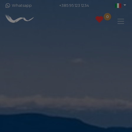
Whatsapp
+385 95 123 1234
0