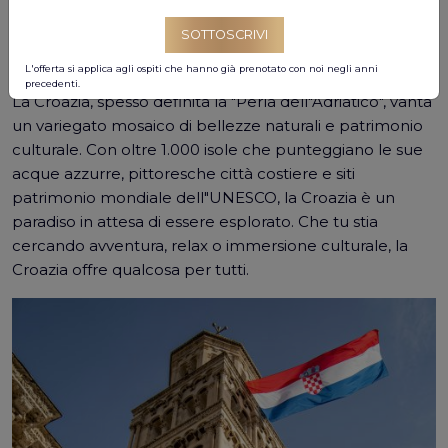
blog esploreremo cinque validi motivi per cui la Croazia
SOTTOSCRIVI
dovrebbe essere in cima alla tua lista dei desideri di
viaggio.
L'offerta si applica agli ospiti che hanno già prenotato con noi negli anni
precedenti.
La Croazia, spesso definita la "Perla dell"Adriatico", vanta
un variegato mosaico di bellezze naturali e patrimonio
culturale. Con oltre 1.000 isole che punteggiano le sue
acque azzurre, pittoresche città costiere e siti
patrimonio mondiale dell"UNESCO, la Croazia è un
paradiso in attesa di essere esplorato. Che tu stia
cercando avventura, relax o immersione culturale, la
Croazia offre qualcosa per tutti.