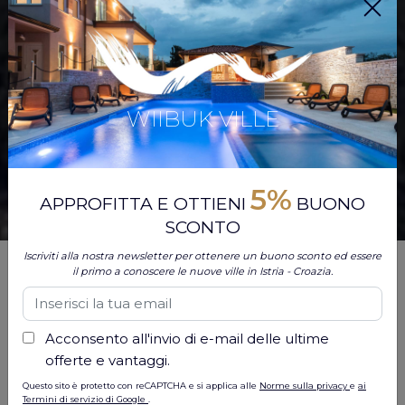
WIIBUK VILLE
5%
APPROFITTA E OTTIENI
BUONO
SCONTO
Iscriviti alla nostra newsletter per ottenere un buono sconto ed essere
Sogni una vacanza che unisca perfettamente paesaggi
il primo a conoscere le nuove ville in Istria - Croazia.
meravigliosi, ricca storia e cultura vivace? Non guardare
oltre la Croazia. Immerso nel cuore dell"Europa, questo
gioiello del Mediterraneo cattura da decenni il cuore dei
Acconsento all'invio di e-mail delle ultime
viaggiatori. Dalla sua costa mozzafiato alle sue
offerte e vantaggi.
affascinanti città storiche, la Croazia offre un"esperienza
Questo sito è protetto con reCAPTCHA e si applica alle
Norme sulla privacy
e
ai
indimenticabile per ogni tipo di viaggiatore. In questo
Termini di servizio di Google
.