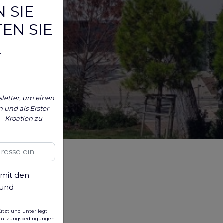
 SIE
EN SIE
-
letter, um einen
 und als Erster
 - Kroatien zu
 mit den
 und
ützt und unterliegt
Nutzungsbedingungen