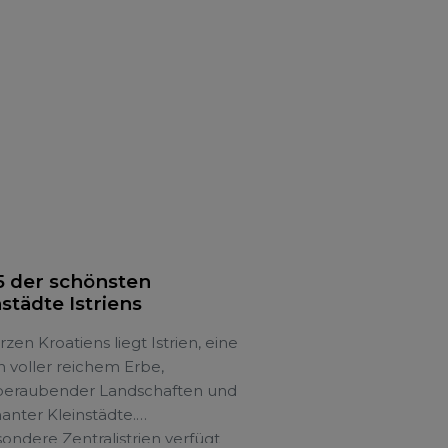
rzen dieser bezaubernden
liegt das prächtige
theater von Pula, ein Symbol
 […]
5 der schönsten
städte Istriens
zen Kroatiens liegt Istrien, eine
 voller reichem Erbe,
eraubender Landschaften und
nter Kleinstädte.
ondere Zentralistrien verfügt