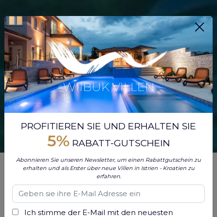
WIIBUK VILLEN
PROFITIEREN SIE UND ERHALTEN SIE
5%
RABATT-GUTSCHEIN
Abonnieren Sie unseren Newsletter, um einen Rabattgutschein zu
Auf der Suche nach einem luxuriösen Urlaub, der
erhalten und als Erster über neue Villen in Istrien - Kroatien zu
atemberaubende Landschaften und atemberaubende
erfahren.
Strände kombiniert? Suchen Sie nicht weiter als nach
Porec, Kroatien. Diese malerische Küstenstadt auf der
Halbinsel Istrien bietet kristallklares Wasser und
Ich stimme der E-Mail mit den neuesten