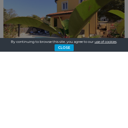
By continuing to browse this site, you agree to our
use of cookies
.
CLOSE
Villa Mugeba I
Besuchen Sie Porec für einen luxuriösen Urlaub
Mit seinen atemberaubenden Stränden und luxuriösen
Villen ist Porec das perfekte Ziel für Ihren nächsten
Urlaub. Buchen Sie jetzt Ihre Reise und erleben Sie die
Schönheit dieser malerischen Küstenstadt.
Abschluss