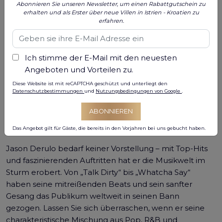
Abonnieren Sie unseren Newsletter, um einen Rabattgutschein zu
Machen Sie sich bereit, unter den Sternen zu rocken,
erhalten und als Erster über neue Villen in Istrien - Kroatien zu
wenn der sensationelle Jason Derulo am
7. August
erfahren.
2024
die Bühne der historischen Arena Pula
erleuchtet. Dieses ikonische Amphitheater im Herzen
von
Pula, Kroatien
, kann auf eine reiche Geschichte
Ich stimme der E-Mail mit den neuesten
zurückblicken, die bis in die antike Römerzeit
Angeboten und Vorteilen zu.
zurückreicht . Die Arena Pula ist bekannt für ihre
Diese Website ist mit reCAPTCHA geschützt und unterliegt den
Datenschutzbestimmungen
und
Nutzungsbedingungen von Google
.
atemberaubende Architektur und unvergleichliche
Akustik und bietet einen unvergesslichen Rahmen für
ABONNIEREN
einen Abend voller mitreißender Musik und
Unterhaltung.
Das Angebot gilt für Gäste, die bereits in den Vorjahren bei uns gebucht haben.
Jason Derulo bedarf keiner Vorstellung – mit Top-Hits
und faszinierenden Auftritten hat er die Musikwelt im
Sturm erobert. Von „Talk Dirty“ bis „Whatcha Say“
haben seine mitreißenden Beats und sein sanfter
Gesang das Publikum weltweit in seinen Bann
gezogen. Lassen Sie sich überraschen, wenn er seine
charakteristische Mischung aus Pop, R&B und